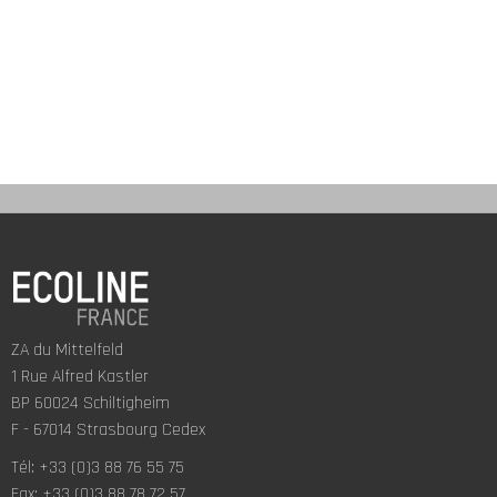
ZA du Mittelfeld
1 Rue Alfred Kastler
BP 60024 Schiltigheim
F - 67014 Strasbourg Cedex
Tél: +33 (0)3 88 76 55 75
Fax: +33 (0)3 88 78 72 57